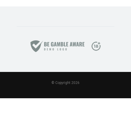
© Copyright 2026