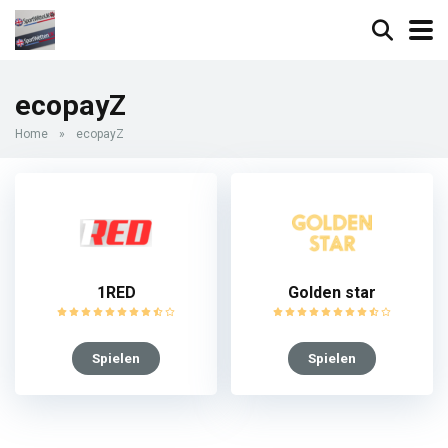
ecopayZ
Home
»
ecopayZ
1RED
Golden star
Spielen
Spielen