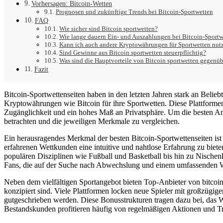
Vorhersagen: Bitcoin-Wetten
Prognosen und zukünftige Trends bei Bitcoin-Sportwetten
FAQ
Wie sicher sind Bitcoin sportwetten?
Wie lange dauern Ein- und Auszahlungen bei Bitcoin-Sportw
Kann ich auch andere Kryptowährungen für Sportwetten nut
Sind Gewinne aus Bitcoin sportwetten steuerpflichtig?
Was sind die Hauptvorteile von Bitcoin sportwetten gegen
Fazit
Bitcoin-Sportwettenseiten haben in den letzten Jahren stark an Beli
Kryptowährungen wie Bitcoin für ihre Sportwetten. Diese Plattformen 
Zugänglichkeit und ein hohes Maß an Privatsphäre. Um die besten Anbi
betrachten und die jeweiligen Merkmale zu vergleichen.
Ein herausragendes Merkmal der besten Bitcoin-Sportwettenseiten ist i
erfahrenen Wettkunden eine intuitive und nahtlose Erfahrung zu biete
populären Disziplinen wie Fußball und Basketball bis hin zu Nischenk
Fans, die auf der Suche nach Abwechslung und einem umfassenden We
Neben dem vielfältigen Sportangebot bieten Top-Anbieter von bitcoin-
konzipiert sind. Viele Plattformen locken neue Spieler mit großzüg
gutgeschrieben werden. Diese Bonusstrukturen tragen dazu bei, das 
Bestandskunden profitieren häufig von regelmäßigen Aktionen und Tr