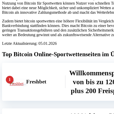
Nutzung von Bitcoin für Sportwetten können Nutzer von schnellen Tr
bietet dabei eine neue Möglichkeit, sicher und unkompliziert Wetten a
Bitcoin als innovative Zahlungsmethode ab und macht das Wetterlebnis
Zudem bietet bitcoin sportwetten eine höhere Flexibilität im Verglei
Bankverbindung stattfinden können. Dies macht Bitcoin zu einer bevo
geringen Transaktionsgebühren und den zusätzlichen Sicherheitsmerkm
weiter an Bedeutung gewinnt und als zukunftsweisende Alternative zu 
Letzte Aktualisierung: 05.01.2026
Top Bitcoin Online-Sportwettenseiten im 
Willkommensp
1
von bis zu 12
Freshbet
plus 200 Freis