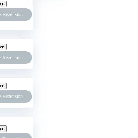
len
e Rezension
len
e Rezension
len
e Rezension
len