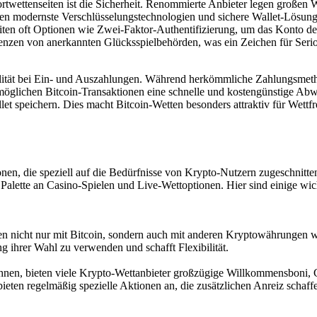
rtwettenseiten ist die Sicherheit. Renommierte Anbieter legen großen 
tzen modernste Verschlüsselungstechnologien und sichere Wallet-Lösung
eiten oft Optionen wie Zwei-Faktor-Authentifizierung, um das Konto de
enzen von anerkannten Glücksspielbehörden, was ein Zeichen für Serio
ibilität bei Ein- und Auszahlungen. Während herkömmliche Zahlungsmet
möglichen Bitcoin-Transaktionen eine schnelle und kostengünstige Abw
t speichern. Dies macht Bitcoin-Wetten besonders attraktiv für Wettfr
nen, die speziell auf die Bedürfnisse von Krypto-Nutzern zugeschnitte
e Palette an Casino-Spielen und Live-Wettoptionen. Hier sind einige wic
gen nicht nur mit Bitcoin, sondern auch mit anderen Kryptowährungen
g ihrer Wahl zu verwenden und schafft Flexibilität.
en, bieten viele Krypto-Wettanbieter großzügige Willkommensboni, 
ten regelmäßig spezielle Aktionen an, die zusätzlichen Anreiz schaff