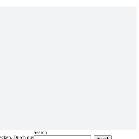
Search
decken. Durch die
Search