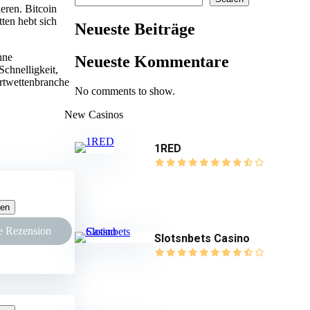
eren. Bitcoin
ten hebt sich
Neueste Beiträge
hne
Neueste Kommentare
chnelligkeit,
ortwettenbranche
No comments to show.
New Casinos
1RED
len
e Rezension
Slotsnbets Casino