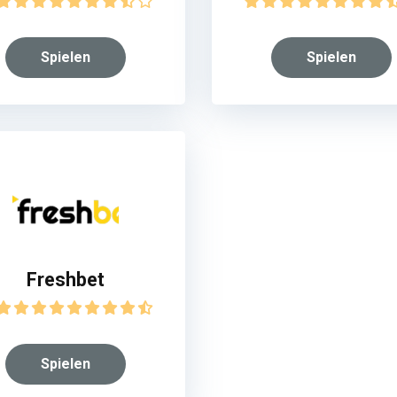
Spielen
Spielen
Freshbet
Spielen