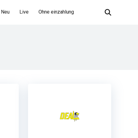
Neu
Live
Ohne einzahlung