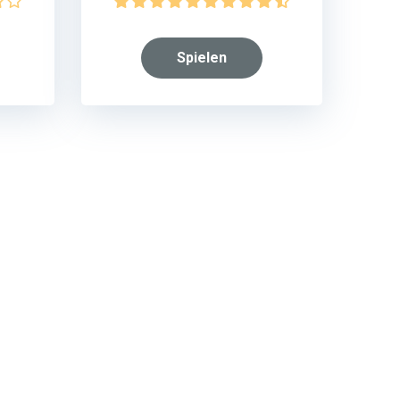
Spielen