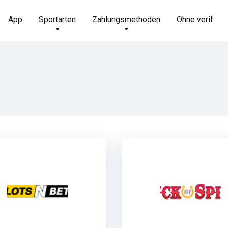
App
Sportarten
Zahlungsmethoden
Ohne verif