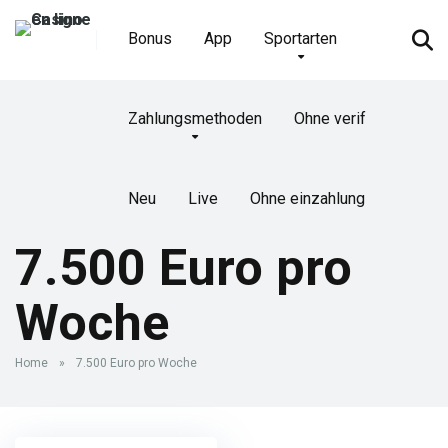
Bonus
App
Sportarten
Zahlungsmethoden
Ohne verif
Neu
Live
Ohne einzahlung
7.500 Euro pro
Woche
Home
»
7.500 Euro pro Woche