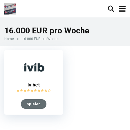
16.000 EUR pro Woche
Home
»
16.000 EUR pro Woche
Ivibet
Spielen