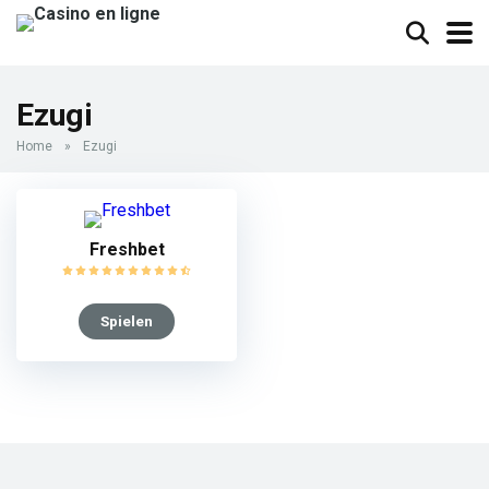
Ezugi
Home
»
Ezugi
Freshbet
Spielen