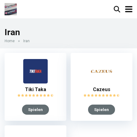
Iran
Home
»
Iran
Tiki Taka
Cazeus
Spielen
Spielen