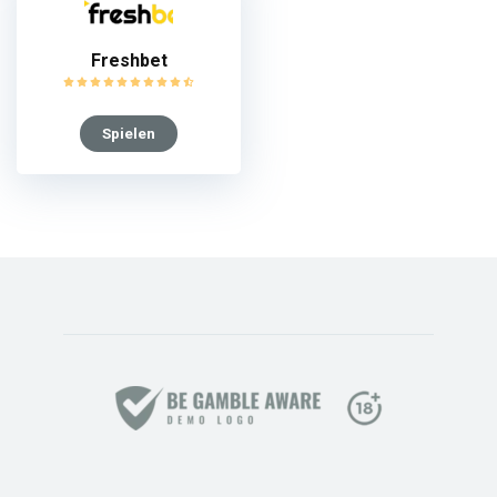
Freshbet
Spielen