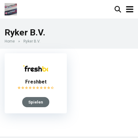
Ryker B.V.
Home
»
Ryker B.V.
Freshbet
Spielen