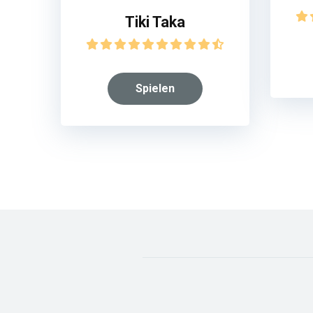
Tiki Taka
Spielen