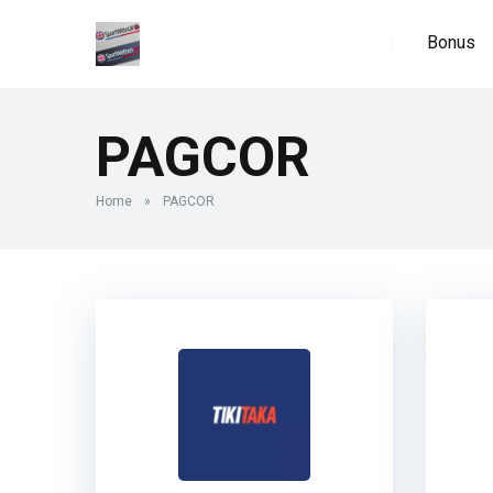
Bonus
PAGCOR
Home
»
PAGCOR