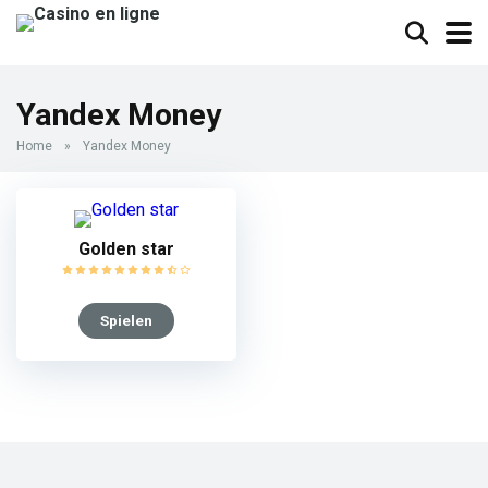
Yandex Money
Home
»
Yandex Money
Golden star
Spielen