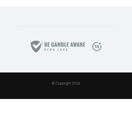
© Copyright 2026