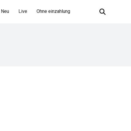
Neu
Live
Ohne einzahlung