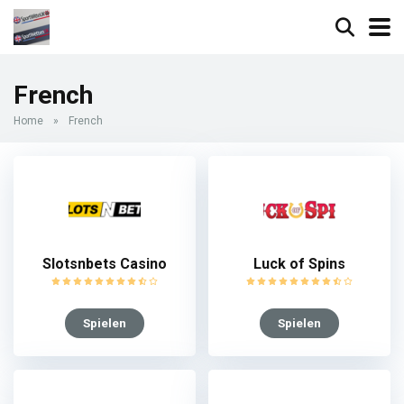
French
Home
»
French
Slotsnbets Casino
Luck of Spins
Spielen
Spielen